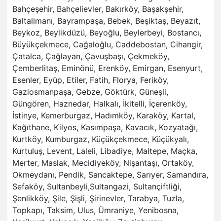
Bahçeşehir, Bahçelievler, Bakırköy, Başakşehir,
Baltalimanı, Bayrampaşa, Bebek, Beşiktaş, Beyazıt,
Beykoz, Beylikdüzü, Beyoğlu, Beylerbeyi, Bostancı,
Büyükçekmece, Cağaloğlu, Caddebostan, Cihangir,
Çatalca, Çağlayan, Çavuşbaşı, Çekmeköy,
Çemberlitaş, Eminönü, Erenköy, Emirgan, Esenyurt,
Esenler, Eyüp, Etiler, Fatih, Florya, Feriköy,
Gaziosmanpaşa, Gebze, Göktürk, Güneşli,
Güngören, Haznedar, Halkalı, İkitelli, İçerenköy,
İstinye, Kemerburgaz, Hadımköy, Karaköy, Kartal,
Kağıthane, Kilyos, Kasımpaşa, Kavacık, Kozyatağı,
Kurtköy, Kumburgaz, Küçükçekmece, Küçükyalı,
Kurtuluş, Levent, Laleli, Libadiye, Maltepe, Maçka,
Merter, Maslak, Mecidiyeköy, Nişantaşı, Ortaköy,
Okmeydanı, Pendik, Sancaktepe, Sarıyer, Samandıra,
Sefaköy, Sultanbeyli,Sultangazi, Sultançiftliği,
Şenlikköy, Şile, Şişli, Şirinevler, Tarabya, Tuzla,
Topkapı, Taksim, Ulus, Ümraniye, Yenibosna,