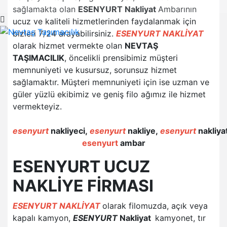
sağlamakta olan
ESENYURT Nakliyat
Ambarının
ucuz ve kaliteli hizmetlerinden faydalanmak için
bizleri 7/24 arayabilirsiniz.
ESENYURT NAKLİYAT
olarak hizmet vermekte olan
NEVTAŞ
TAŞIMACILIK
, öncelikli prensibimiz müşteri
memnuniyeti ve kusursuz, sorunsuz hizmet
sağlamaktır. Müşteri memnuniyeti için ise uzman ve
güler yüzlü ekibimiz ve geniş filo ağımız ile hizmet
vermekteyiz.
esenyurt
nakliyeci,
esenyurt
nakliye,
esenyurt
nakliya
esenyurt
ambar
ESENYURT UCUZ
NAKLİYE FİRMASI
ESENYURT NAKLİYAT
olarak filomuzda, açık veya
kapalı kamyon,
ESENYURT
Nakliyat
kamyonet, tır